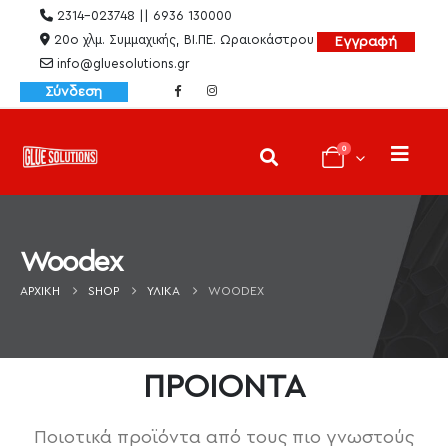
2314-023748 || 6936 130000
20ο χλμ. Συμμαχικής, ΒΙ.ΠΕ. Ωραιοκάστρου
Εγγραφή
info@gluesolutions.gr
Σύνδεση
0
Woodex
ΑΡΧΙΚΉ
SHOP
ΥΛΙΚΆ
WOODEX
ΠΡΟΙΟΝΤΑ
Ποιοτικά προϊόντα από τους πιο γνωστούς