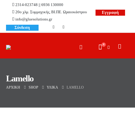
2314-023748 || 6936 130000
20ο χλμ. Συμμαχικής, ΒΙ.ΠΕ. Ωραιοκάστρου
Εγγραφή
info@gluesolutions.gr
Σύνδεση
0
Lamello
ΑΡΧΙΚΉ
SHOP
ΥΛΙΚΆ
LAMELLO