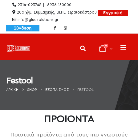
2314-023748 || 6936 130000
20ο χλμ. Συμμαχικής, ΒΙ.ΠΕ. Ωραιοκάστρου
Εγγραφή
info@gluesolutions.gr
Σύνδεση
0
Festool
ΑΡΧΙΚΉ
SHOP
ΕΞΟΠΛΙΣΜΌΣ
FESTOOL
ΠΡΟΙΟΝΤΑ
Ποιοτικά προϊόντα από τους πιο γνωστούς