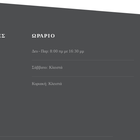
ΕΣ
ΩΡΑΡΙΟ
Δευ - Παρ: 8:00 πμ με 16:30 μμ
Σάββατο: Κλειστά
Κυριακή: Κλειστά