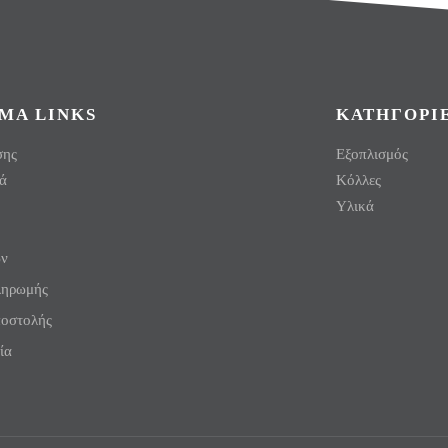
ΜΑ LINKS
ΚΑΤΗΓΟΡΙ
σης
Εξοπλισμός
ά
Κόλλες
Υλικά
ών
ληρωμής
ποστολής
ία