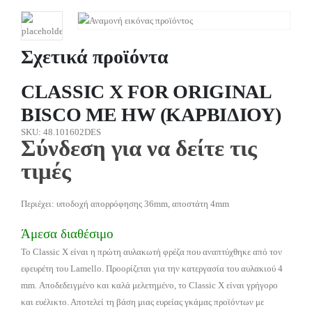
Σχετικά προϊόντα
CLASSIC X FOR ORIGINAL
BISCO ΜΕ HW (ΚΑΡΒΙΔΙΟΥ)
SKU: 48.101602DES
Σύνδεση για να δείτε τις
τιμές
Περιέχει: υποδοχή απορρόφησης 36mm, αποστάτη 4mm
Άμεσα διαθέσιμο
Το Classic X είναι η πρώτη αυλακωτή φρέζα που αναπτύχθηκε από τον
εφευρέτη του Lamello. Προορίζεται για την κατεργασία του αυλακιού 4
mm. Αποδεδειγμένο και καλά μελετημένο, το Classic X είναι γρήγορο
και ευέλικτο. Αποτελεί τη βάση μιας ευρείας γκάμας προϊόντων με