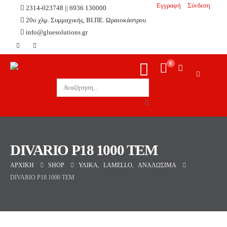
Εγγραφή
Σύνδεση
2314-023748 || 6936 130000
20ο χλμ. Συμμαχικής, ΒΙ.ΠΕ. Ωραιοκάστρου
info@gluesolutions.gr
0
DIVARIO P18 1000 ΤΕΜ
ΑΡΧΙΚΉ
SHOP
ΥΛΙΚΆ
,
LAMELLO
,
ΑΝΑΛΏΣΙΜΑ
DIVARIO P18 1000 ΤΕΜ