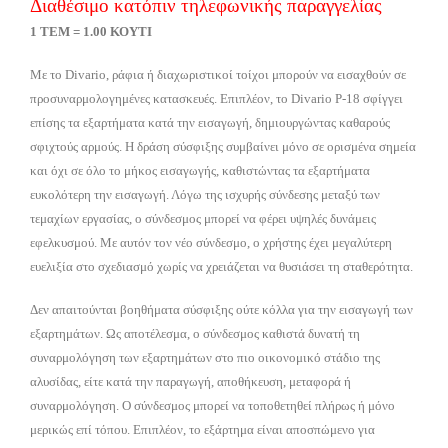
Διαθέσιμο κατόπιν τηλεφωνικής παραγγελίας
1 ΤΕΜ = 1.00 ΚΟΥΤΙ
Με το Divario, ράφια ή διαχωριστικοί τοίχοι μπορούν να εισαχθούν σε
προσυναρμολογημένες κατασκευές. Επιπλέον, το Divario P-18 σφίγγει
επίσης τα εξαρτήματα κατά την εισαγωγή, δημιουργώντας καθαρούς
σφιχτούς αρμούς. Η δράση σύσφιξης συμβαίνει μόνο σε ορισμένα σημεία
και όχι σε όλο το μήκος εισαγωγής, καθιστώντας τα εξαρτήματα
ευκολότερη την εισαγωγή. Λόγω της ισχυρής σύνδεσης μεταξύ των
τεμαχίων εργασίας, ο σύνδεσμος μπορεί να φέρει υψηλές δυνάμεις
εφελκυσμού. Με αυτόν τον νέο σύνδεσμο, ο χρήστης έχει μεγαλύτερη
ευελιξία στο σχεδιασμό χωρίς να χρειάζεται να θυσιάσει τη σταθερότητα.
Δεν απαιτούνται βοηθήματα σύσφιξης ούτε κόλλα για την εισαγωγή των
εξαρτημάτων. Ως αποτέλεσμα, ο σύνδεσμος καθιστά δυνατή τη
συναρμολόγηση των εξαρτημάτων στο πιο οικονομικό στάδιο της
αλυσίδας, είτε κατά την παραγωγή, αποθήκευση, μεταφορά ή
συναρμολόγηση. Ο σύνδεσμος μπορεί να τοποθετηθεί πλήρως ή μόνο
μερικώς επί τόπου. Επιπλέον, το εξάρτημα είναι αποσπώμενο για