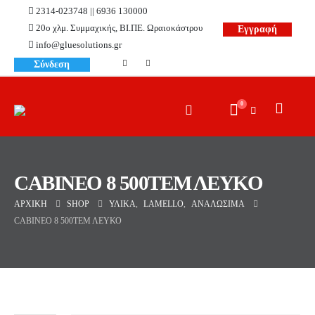
2314-023748 || 6936 130000
20ο χλμ. Συμμαχικής, ΒΙ.ΠΕ. Ωραιοκάστρου
Εγγραφή
info@gluesolutions.gr
Σύνδεση
0
CABINEO 8 500ΤΕΜ ΛΕΥΚΟ
ΑΡΧΙΚΉ
SHOP
ΥΛΙΚΆ
,
LAMELLO
,
ΑΝΑΛΏΣΙΜΑ
CABINEO 8 500ΤΕΜ ΛΕΥΚΟ