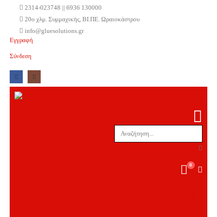
2314-023748 || 6936 130000
20ο χλμ. Συμμαχικής, ΒΙ.ΠΕ. Ωραιοκάστρου
info@gluesolutions.gr
Εγγραφή
Σύνδεση
0