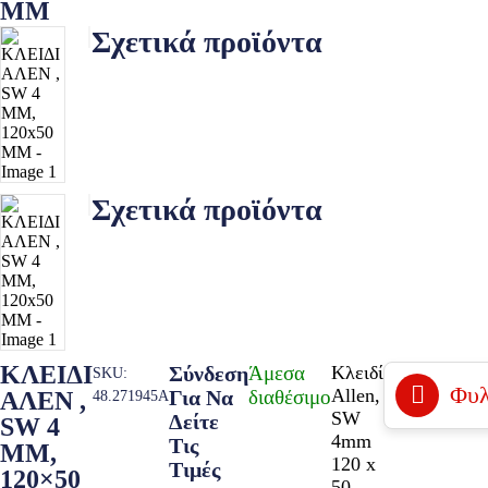
ΜΜ
Σχετικά προϊόντα
Σχετικά προϊόντα
ΚΛΕΙΔΙ
Σύνδεση
Άμεσα
Κλειδί
SKU:
Φυλ
Allen,
Για Να
διαθέσιμο
ΑΛΕΝ ,
48.271945A
SW
Δείτε
SW 4
4mm
Τις
ΜΜ,
120 x
Τιμές
120×50
50.