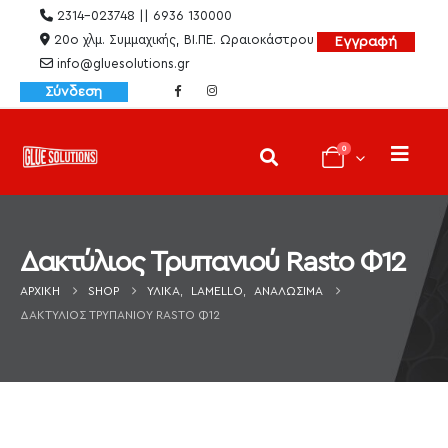
2314-023748 || 6936 130000
20ο χλμ. Συμμαχικής, ΒΙ.ΠΕ. Ωραιοκάστρου
Εγγραφή
info@gluesolutions.gr
Σύνδεση
0
Δακτύλιος Τρυπανιού Rasto Φ12
ΑΡΧΙΚΉ
SHOP
ΥΛΙΚΆ
,
LAMELLO
,
ΑΝΑΛΏΣΙΜΑ
ΔΑΚΤΎΛΙΟΣ ΤΡΥΠΑΝΙΟΎ RASTO Φ12