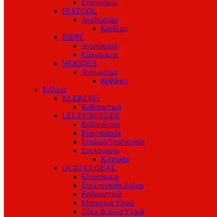
Εξοπλισμός
FESTOOL
Αναλώσιμα
Καβίλιες
RIEPE
Αναλώσιμα
Εξοπλισμός
WOODEX
Αναλώσιμα
Καβίλιες
Κόλλες
KLEBERIT
Καθαριστικά
LEUENBERGER
Βιβλιοδεσία
Ετικετοποιία
Στρώμα/Ταπετσαρία
Συσκευασία
Κιτιποιία
QUIN GLOBAL
Εξαρτήματα
Επεξεργασία Ξύλου
Καθαριστικά
Μονωτικά Υλικά
Ξύλο & άλλα Υλικά