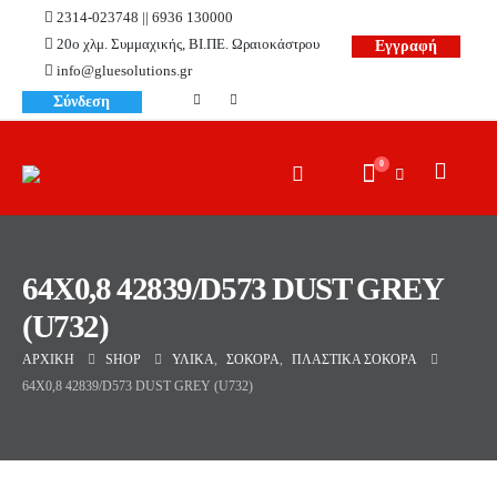
2314-023748 || 6936 130000
20ο χλμ. Συμμαχικής, ΒΙ.ΠΕ. Ωραιοκάστρου
Εγγραφή
info@gluesolutions.gr
Σύνδεση
0
64X0,8 42839/D573 DUST GREY
(U732)
ΑΡΧΙΚΉ
SHOP
ΥΛΙΚΆ
,
ΣΌΚΟΡΑ
,
ΠΛΑΣΤΙΚΆ ΣΌΚΟΡΑ
64X0,8 42839/D573 DUST GREY (U732)