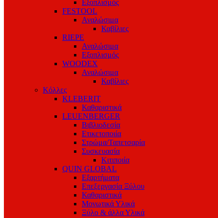
Εξοπλισμός
FESTOOL
Αναλώσιμα
Καβίλιες
RIEPE
Αναλώσιμα
Εξοπλισμός
WOODEX
Αναλώσιμα
Καβίλιες
Κόλλες
KLEBERIT
Καθαριστικά
LEUENBERGER
Βιβλιοδεσία
Ετικετοποιία
Στρώμα/Ταπετσαρία
Συσκευασία
Κιτιποιία
QUIN GLOBAL
Εξαρτήματα
Επεξεργασία Ξύλου
Καθαριστικά
Μονωτικά Υλικά
Ξύλο & άλλα Υλικά