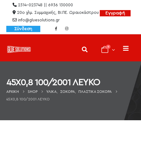
2314-023748 || 6936 130000
20ο χλμ. Συμμαχικής, ΒΙ.ΠΕ. Ωραιοκάστρου
Εγγραφή
info@gluesolutions.gr
Σύνδεση
0
45X0,8 100/2001 ΛΕΥΚΟ
ΑΡΧΙΚΉ
SHOP
ΥΛΙΚΆ
,
ΣΌΚΟΡΑ
,
ΠΛΑΣΤΙΚΆ ΣΌΚΟΡΑ
45X0,8 100/2001 ΛΕΥΚΟ