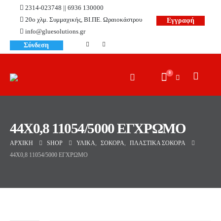
2314-023748 || 6936 130000
20ο χλμ. Συμμαχικής, ΒΙ.ΠΕ. Ωραιοκάστρου
Εγγραφή
info@gluesolutions.gr
Σύνδεση
0
44X0,8 11054/5000 ΕΓΧΡΩΜΟ
ΑΡΧΙΚΉ
SHOP
ΥΛΙΚΆ
,
ΣΌΚΟΡΑ
,
ΠΛΑΣΤΙΚΆ ΣΌΚΟΡΑ
44X0,8 11054/5000 ΕΓΧΡΩΜΟ