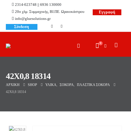
2314-023748 || 6936 130000
20ο χλμ. Συμμαχικής, ΒΙ.ΠΕ. Ωραιοκάστρου
Εγγραφή
info@gluesolutions.gr
Σύνδεση
0
42X0,8 18314
ΑΡΧΙΚΉ
SHOP
ΥΛΙΚΆ
,
ΣΌΚΟΡΑ
,
ΠΛΑΣΤΙΚΆ ΣΌΚΟΡΑ
42X0,8 18314