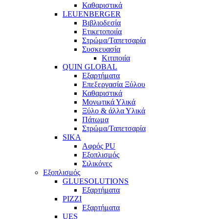
Καθαριστικά
LEUENBERGER
Βιβλιοδεσία
Ετικετοποιία
Στρώμα/Ταπετσαρία
Συσκευασία
Κιτιποιία
QUIN GLOBAL
Εξαρτήματα
Επεξεργασία Ξύλου
Καθαριστικά
Μονωτικά Υλικά
Ξύλο & άλλα Υλικά
Πάτωμα
Στρώμα/Ταπετσαρία
SIKA
Αφρός PU
Εξοπλισμός
Σιλικόνες
Εξοπλισμός
GLUESOLUTIONS
Εξαρτήματα
PIZZI
Εξαρτήματα
UES