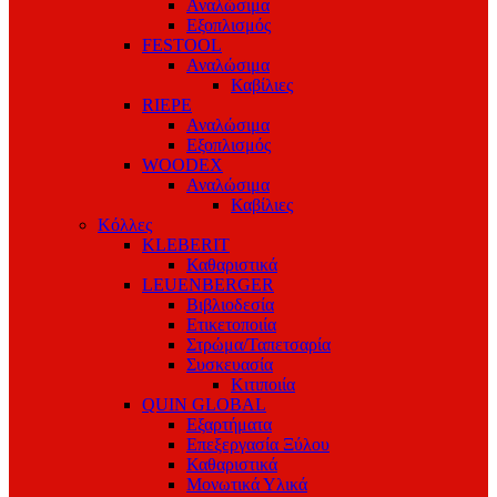
Αναλώσιμα
Εξοπλισμός
FESTOOL
Αναλώσιμα
Καβίλιες
RIEPE
Αναλώσιμα
Εξοπλισμός
WOODEX
Αναλώσιμα
Καβίλιες
Κόλλες
KLEBERIT
Καθαριστικά
LEUENBERGER
Βιβλιοδεσία
Ετικετοποιία
Στρώμα/Ταπετσαρία
Συσκευασία
Κιτιποιία
QUIN GLOBAL
Εξαρτήματα
Επεξεργασία Ξύλου
Καθαριστικά
Μονωτικά Υλικά