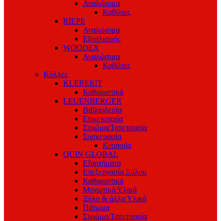
Αναλώσιμα
Καβίλιες
RIEPE
Αναλώσιμα
Εξοπλισμός
WOODEX
Αναλώσιμα
Καβίλιες
Κόλλες
KLEBERIT
Καθαριστικά
LEUENBERGER
Βιβλιοδεσία
Ετικετοποιία
Στρώμα/Ταπετσαρία
Συσκευασία
Κιτιποιία
QUIN GLOBAL
Εξαρτήματα
Επεξεργασία Ξύλου
Καθαριστικά
Μονωτικά Υλικά
Ξύλο & άλλα Υλικά
Πάτωμα
Στρώμα/Ταπετσαρία