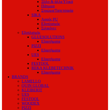
Ξύλο & άλλα Υλικά
Πάτωμα
Στρώμα/Ταπετσαρία
SIKA
Αφρός PU
Εξοπλισμός
Σιλικόνες
Εξοπλισμός
GLUESOLUTIONS
Εξαρτήματα
PIZZI
Εξαρτήματα
UES
Εξαρτήματα
FESTOOL
REKA KLEBETECHNIK
Εξαρτήματα
BRANDS
LAMELLO
QUIN GLOBAL
KLEIBERIT
UES
FESTOOL
WOODEX
PIZZI