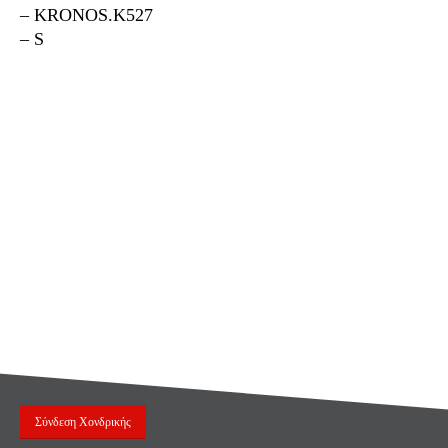
– KRONOS.K527
– S
Σύνδεση Χονδρικής