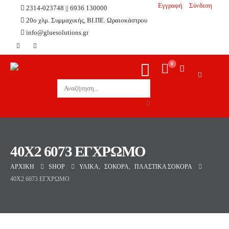
Εγγραφή
Σύνδεση
2314-023748 || 6936 130000
20ο χλμ. Συμμαχικής, ΒΙ.ΠΕ. Ωραιοκάστρου
info@gluesolutions.gr
0
40X2 6073 ΕΓΧΡΩΜΟ
ΑΡΧΙΚΉ
SHOP
ΥΛΙΚΆ
,
ΣΌΚΟΡΑ
,
ΠΛΑΣΤΙΚΆ ΣΌΚΟΡΑ
40X2 6073 ΕΓΧΡΩΜΟ