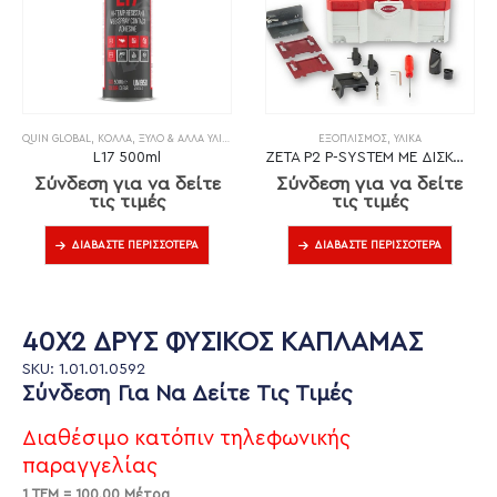
QUIN GLOBAL
,
ΚΌΛΛΑ
,
ΞΎΛΟ & ΆΛΛΑ ΥΛΙΚΆ
ΕΞΟΠΛΙΣΜΌΣ
,
ΥΛΙΚΆ
L17 500ml
ZETA P2 P-SYSTEM ΜΕ ΔΙΣΚΟ DP (ΔΙΑΜΑΝΤΙ)
Σύνδεση για να δείτε
Σύνδεση για να δείτε
τις τιμές
τις τιμές
ΔΙΑΒΆΣΤΕ ΠΕΡΙΣΣΌΤΕΡΑ
ΔΙΑΒΆΣΤΕ ΠΕΡΙΣΣΌΤΕΡΑ
40X2 ΔΡΥΣ ΦΥΣΙΚΟΣ ΚΑΠΛΑΜΑΣ
SKU: 1.01.01.0592
Σύνδεση Για Να Δείτε Τις Τιμές
Διαθέσιμο κατόπιν τηλεφωνικής
παραγγελίας
1 ΤΕΜ = 100.00 Μέτρα