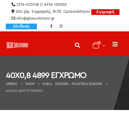
2314-023748 || 6936 130000
20ο χλμ. Συμμαχικής, ΒΙ.ΠΕ. Ωραιοκάστρου
Εγγραφή
info@gluesolutions.gr
Σύνδεση
0
40X0,8 4899 ΕΓΧΡΩΜΟ
ΑΡΧΙΚΉ
SHOP
ΥΛΙΚΆ
,
ΣΌΚΟΡΑ
,
ΠΛΑΣΤΙΚΆ ΣΌΚΟΡΑ
40X0,8 4899 ΕΓΧΡΩΜΟ