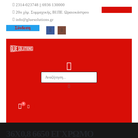
2314-023748 || 6936 130000
Εγγραφή
20ο χλμ. Συμμαχικής, ΒΙ.ΠΕ. Ωραιοκάστρου
info@gluesolutions.gr
Σύνδεση
0
36X0,8 6650 ΕΓΧΡΩΜΟ