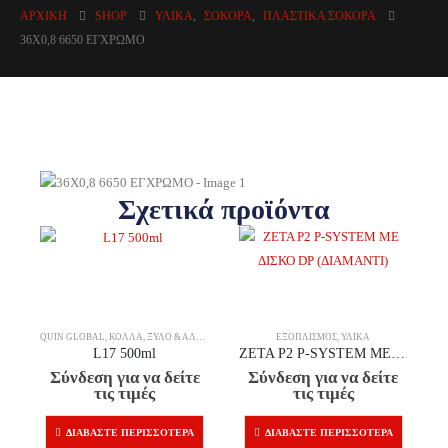
ΑΡΧΙΚΉ
SHOP
ΥΛΙΚΆ
,
ΣΌΚΟΡΑ
,
ΠΛΑΣΤΙΚΆ ΣΌΚΟΡΑ
36X0,8 6650 ΕΓΧΡΩΜΟ
Σχετικά προϊόντα
QUIN GLOBAL
,
ΚΌΛΛΑ
,
ΞΎΛΟ & ΆΛΛΑ ΥΛΙΚΆ
ΕΞΟΠΛΙΣΜΌΣ
,
ΥΛΙΚΆ
L17 500ml
ZETA P2 P-SYSTEM ΜΕ ΔΙΣΚΟ DP (ΔΙΑΜΑΝΤΙ)
Σύνδεση για να δείτε
Σύνδεση για να δείτε
τις τιμές
τις τιμές
ΔΙΑΒΆΣΤΕ ΠΕΡΙΣΣΌΤΕΡΑ
ΔΙΑΒΆΣΤΕ ΠΕΡΙΣΣΌΤΕΡΑ