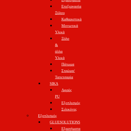
Επεξεργασία
Ξύλου
Καθαριστικά
Μονωτικά
Υλικά
Ξύλο
&
άλλα
Υλικά
Πάτωμα
Στρώμα/
Ταπετσαρία
SIKA
Αφρός
PU
Εξοπλισμός
Σιλικόνες
Εξοπλισμός
GLUESOLUTIONS
Εξαρτήματα