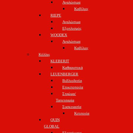
Αναλώσιμα
Καβίλιες
RIEPE
Αναλώσιμα
Εξοπλισμός
WOODEX
Αναλώσιμα
Καβίλιες
Κόλλες
KLEBERIT
Καθαριστικά
LEUENBERGER
Βιβλιοδεσία
Ετικετοποιία
Στρώμα/
Ταπετσαρία
Συσκευασία
Κιτιποιία
QUIN
GLOBAL
Εξαρτήματα