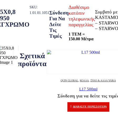
Διαθέσιμο
SKU:
5X0,8
Συμβατό με
Σύνδεση
κατόπιν
1.01.01.1051
KASTAMO
950
Για Να
τηλεφωνικής
– STARWO
ΕΓΧΡΩΜΟ
Δείτε
παραγγελίας
– STARWO
Τις
1 ΤΕΜ =
Τιμές
150.00 Μέτρα
Σχετικά
προϊόντα
QUIN GLOBAL
,
ΚΌΛΛΑ
,
ΞΎΛΟ & ΆΛΛΑ ΥΛΙΚΆ
L17 500ml
Σύνδεση για να δείτε τις τιμέ
ΔΙΑΒΆΣΤΕ ΠΕΡΙΣΣΌΤΕΡΑ