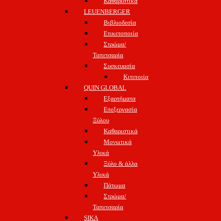
Καθαριστικά
LEUENBERGER
Βιβλιοδεσία
Ετικετοποιία
Στρώμα/
Ταπετσαρία
Συσκευασία
Κιτιποιία
QUIN GLOBAL
Εξαρτήματα
Επεξεργασία
Ξύλου
Καθαριστικά
Μονωτικά
Υλικά
Ξύλο & άλλα
Υλικά
Πάτωμα
Στρώμα/
Ταπετσαρία
SIKA