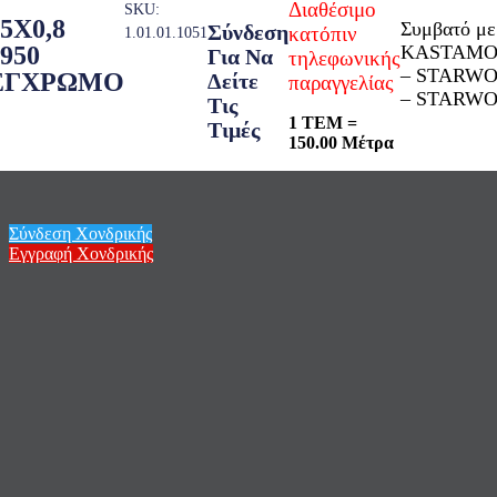
Διαθέσιμο
SKU:
5X0,8
Συμβατό με
Σύνδεση
κατόπιν
1.01.01.1051
KASTAMO
950
Για Να
τηλεφωνικής
– STARWO
ΕΓΧΡΩΜΟ
Δείτε
παραγγελίας
– STARWO
Τις
1 ΤΕΜ =
Τιμές
150.00 Μέτρα
Σύνδεση Χονδρικής
Εγγραφή Χονδρικής