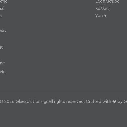
ήσης
Εξοπλισμός
κά
Κόλλες
α
Υλικά
φών
ής
ής
νία
© 2026 Gluesolutions.gr All rights reserved. Crafted with ❤️ by G