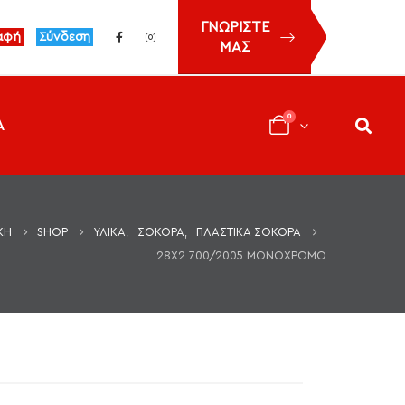
ΓΝΩΡΙΣΤΕ
αφή
Σύνδεση
ΜΑΣ
0
Α
ΚΉ
SHOP
ΥΛΙΚΆ
,
ΣΌΚΟΡΑ
,
ΠΛΑΣΤΙΚΆ ΣΌΚΟΡΑ
28X2 700/2005 ΜΟΝΟΧΡΩΜΟ