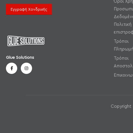
Όροι Χρ
Προσωπι
Εγγραφή Χονδρικής
Δεδομέν
Πολιτική
επιστρο
Τρόποι
Πληρωμ
Glue Solutions
Τρόποι
Αποστολ
Επικοινω
Copyright 