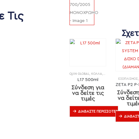
ε Τις
Σχετ
QUIN GLOBAL
,
ΚΌΛΛΑ
,
ΞΎΛΟ & ΆΛΛΑ ΥΛΙΚΆ
L17 500ml
ΕΞΟΠΛΙΣΜΌΣ
Σύνδεση για
Σύνδεση
να δείτε τις
να δείτε
τιμές
τιμέ
ΔΙΑΒΆΣΤΕ ΠΕΡΙΣΣΌΤΕΡΑ
ΔΙΑΒΆΣΤ