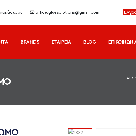
ραιοκάστρου
office.gluesolutions@gmail.com
Εγγρ
ΝΤΑ
BRANDS
ΕΤΑΙΡΕΙΑ
BLOG
ΕΠΙΚΟΙΝΩΝΙ
ΑΡΧΙ
ΜΟ
ΡΩΜΟ