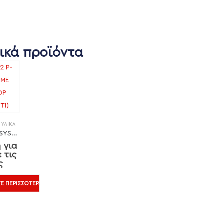
ικά προϊόντα
,
ΥΛΙΚΆ
ZETA P2 P-SYSTEM ΜΕ ΔΙΣΚΟ DP (ΔΙΑΜΑΝΤΙ)
 για
 τις
ς
Ε ΠΕΡΙΣΣΌΤΕΡΑ