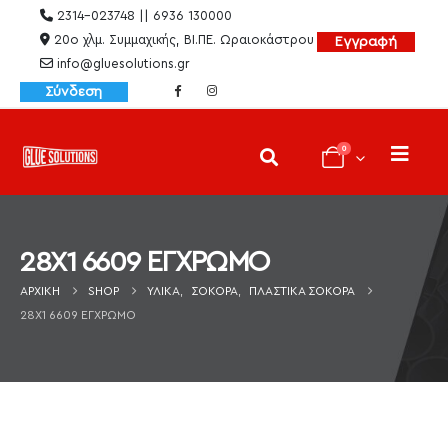
2314-023748 || 6936 130000
20ο χλμ. Συμμαχικής, ΒΙ.ΠΕ. Ωραιοκάστρου
Εγγραφή
info@gluesolutions.gr
Σύνδεση
0
28X1 6609 ΕΓΧΡΩΜΟ
ΑΡΧΙΚΉ
SHOP
ΥΛΙΚΆ
,
ΣΌΚΟΡΑ
,
ΠΛΑΣΤΙΚΆ ΣΌΚΟΡΑ
28X1 6609 ΕΓΧΡΩΜΟ