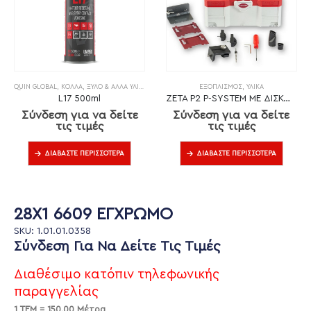
QUIN GLOBAL
,
ΚΌΛΛΑ
,
ΞΎΛΟ & ΆΛΛΑ ΥΛΙΚΆ
ΕΞΟΠΛΙΣΜΌΣ
,
ΥΛΙΚΆ
L17 500ml
ZETA P2 P-SYSTEM ΜΕ ΔΙΣΚΟ DP (ΔΙΑΜΑΝΤΙ)
Σύνδεση για να δείτε
Σύνδεση για να δείτε
τις τιμές
τις τιμές
ΔΙΑΒΆΣΤΕ ΠΕΡΙΣΣΌΤΕΡΑ
ΔΙΑΒΆΣΤΕ ΠΕΡΙΣΣΌΤΕΡΑ
28X1 6609 ΕΓΧΡΩΜΟ
SKU: 1.01.01.0358
Σύνδεση Για Να Δείτε Τις Τιμές
Διαθέσιμο κατόπιν τηλεφωνικής
παραγγελίας
1 ΤΕΜ = 150.00 Μέτρα