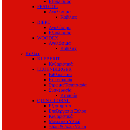
Εξοπλισμός
FESTOOL
Αναλώσιμα
Καβίλιες
RIEPE
Αναλώσιμα
Εξοπλισμός
WOODEX
Αναλώσιμα
Καβίλιες
Κόλλες
KLEBERIT
Καθαριστικά
LEUENBERGER
Βιβλιοδεσία
Ετικετοποιία
Στρώμα/Ταπετσαρία
Συσκευασία
Κιτιποιία
QUIN GLOBAL
Εξαρτήματα
Επεξεργασία Ξύλου
Καθαριστικά
Μονωτικά Υλικά
Ξύλο & άλλα Υλικά