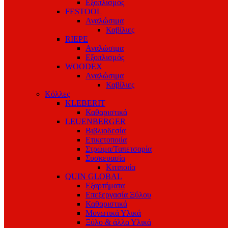
Εξοπλισμός
FESTOOL
Αναλώσιμα
Καβίλιες
RIEPE
Αναλώσιμα
Εξοπλισμός
WOODEX
Αναλώσιμα
Καβίλιες
Κόλλες
KLEBERIT
Καθαριστικά
LEUENBERGER
Βιβλιοδεσία
Ετικετοποιία
Στρώμα/Ταπετσαρία
Συσκευασία
Κιτιποιία
QUIN GLOBAL
Εξαρτήματα
Επεξεργασία Ξύλου
Καθαριστικά
Μονωτικά Υλικά
Ξύλο & άλλα Υλικά