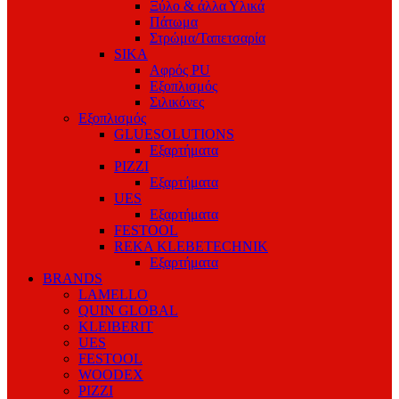
Ξύλο & άλλα Υλικά
Πάτωμα
Στρώμα/Ταπετσαρία
SIKA
Αφρός PU
Εξοπλισμός
Σιλικόνες
Εξοπλισμός
GLUESOLUTIONS
Εξαρτήματα
PIZZI
Εξαρτήματα
UES
Εξαρτήματα
FESTOOL
REKA KLEBETECHNIK
Εξαρτήματα
BRANDS
LAMELLO
QUIN GLOBAL
KLEIBERIT
UES
FESTOOL
WOODEX
PIZZI