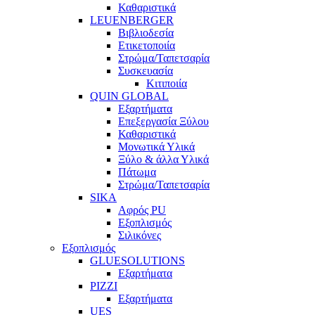
Καθαριστικά
LEUENBERGER
Βιβλιοδεσία
Ετικετοποιία
Στρώμα/Ταπετσαρία
Συσκευασία
Κιτιποιία
QUIN GLOBAL
Εξαρτήματα
Επεξεργασία Ξύλου
Καθαριστικά
Μονωτικά Υλικά
Ξύλο & άλλα Υλικά
Πάτωμα
Στρώμα/Ταπετσαρία
SIKA
Αφρός PU
Εξοπλισμός
Σιλικόνες
Εξοπλισμός
GLUESOLUTIONS
Εξαρτήματα
PIZZI
Εξαρτήματα
UES