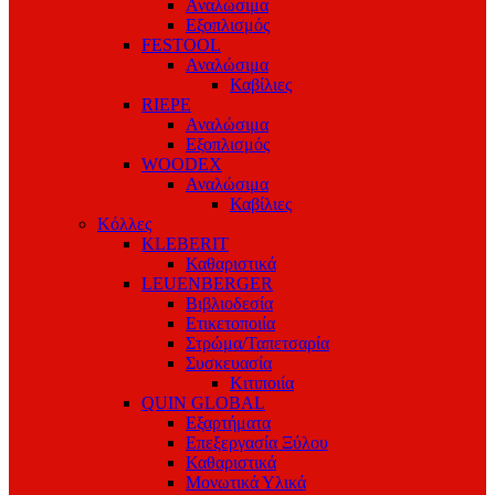
Αναλώσιμα
Εξοπλισμός
FESTOOL
Αναλώσιμα
Καβίλιες
RIEPE
Αναλώσιμα
Εξοπλισμός
WOODEX
Αναλώσιμα
Καβίλιες
Κόλλες
KLEBERIT
Καθαριστικά
LEUENBERGER
Βιβλιοδεσία
Ετικετοποιία
Στρώμα/Ταπετσαρία
Συσκευασία
Κιτιποιία
QUIN GLOBAL
Εξαρτήματα
Επεξεργασία Ξύλου
Καθαριστικά
Μονωτικά Υλικά