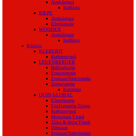
Αναλώσιμα
Καβίλιες
RIEPE
Αναλώσιμα
Εξοπλισμός
WOODEX
Αναλώσιμα
Καβίλιες
Κόλλες
KLEBERIT
Καθαριστικά
LEUENBERGER
Βιβλιοδεσία
Ετικετοποιία
Στρώμα/Ταπετσαρία
Συσκευασία
Κιτιποιία
QUIN GLOBAL
Εξαρτήματα
Επεξεργασία Ξύλου
Καθαριστικά
Μονωτικά Υλικά
Ξύλο & άλλα Υλικά
Πάτωμα
Στρώμα/Ταπετσαρία