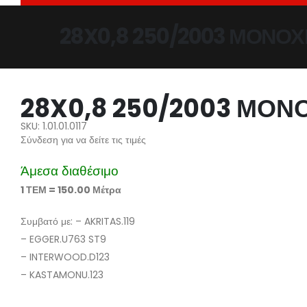
28X0,8 250/2003 ΜΟΝΟ
28X0,8 250/2003 ΜΟ
SKU: 1.01.01.0117
Σύνδεση για να δείτε τις τιμές
Άμεσα διαθέσιμο
1 ΤΕΜ = 150.00 Μέτρα
Συμβατό με: – AKRITAS.119
– EGGER.U763 ST9
– INTERWOOD.D123
– KASTAMONU.123