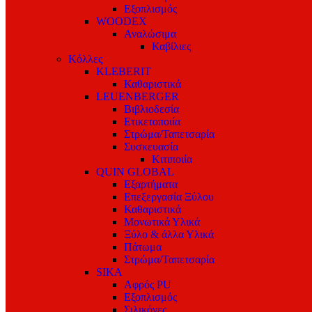
Εξοπλισμός
WOODEX
Αναλώσιμα
Καβίλιες
Κόλλες
KLEBERIT
Καθαριστικά
LEUENBERGER
Βιβλιοδεσία
Ετικετοποιία
Στρώμα/Ταπετσαρία
Συσκευασία
Κιτιποιία
QUIN GLOBAL
Εξαρτήματα
Επεξεργασία Ξύλου
Καθαριστικά
Μονωτικά Υλικά
Ξύλο & άλλα Υλικά
Πάτωμα
Στρώμα/Ταπετσαρία
SIKA
Αφρός PU
Εξοπλισμός
Σιλικόνες