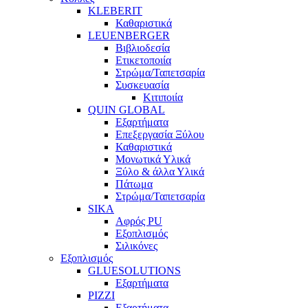
KLEBERIT
Καθαριστικά
LEUENBERGER
Βιβλιοδεσία
Ετικετοποιία
Στρώμα/Ταπετσαρία
Συσκευασία
Κιτιποιία
QUIN GLOBAL
Εξαρτήματα
Επεξεργασία Ξύλου
Καθαριστικά
Μονωτικά Υλικά
Ξύλο & άλλα Υλικά
Πάτωμα
Στρώμα/Ταπετσαρία
SIKA
Αφρός PU
Εξοπλισμός
Σιλικόνες
Εξοπλισμός
GLUESOLUTIONS
Εξαρτήματα
PIZZI
Εξαρτήματα