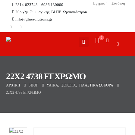
Εγγραφή
Σύνδεση
2314-023748 || 6936 130000
20ο χλμ. Συμμαχικής, ΒΙ.ΠΕ. Ωραιοκάστρου
info@gluesolutions.gr
0
22X2 4738 ΕΓΧΡΩΜΟ
ΑΡΧΙΚΉ
SHOP
ΥΛΙΚΆ
,
ΣΌΚΟΡΑ
,
ΠΛΑΣΤΙΚΆ ΣΌΚΟΡΑ
22X2 4738 ΕΓΧΡΩΜΟ