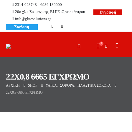
2314-023748 || 6936 130000
20ο χλμ. Συμμαχικής, ΒΙ.ΠΕ. Ωραιοκάστρου
Εγγραφή
info@gluesolutions.gr
Σύνδεση
0
22X0,8 6665 ΕΓΧΡΩΜΟ
ΑΡΧΙΚΉ
SHOP
ΥΛΙΚΆ
,
ΣΌΚΟΡΑ
,
ΠΛΑΣΤΙΚΆ ΣΌΚΟΡΑ
22X0,8 6665 ΕΓΧΡΩΜΟ