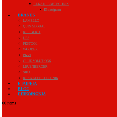
REKA KLEBETECHNIK
Εξαρτήματα
BRANDS
LAMELLO
QUIN GLOBAL
KLEIBERIT
UES
FESTOOL
WOODEX
PIZZI
GLUE SOLUTIONS
LEUENBERGER
SIKA
REKA KLEBETECHNIK
ΕΤΑΙΡΕΙΑ
BLOG
ΕΠΙΚΟΙΝΩΝΙΑ
0
0 items