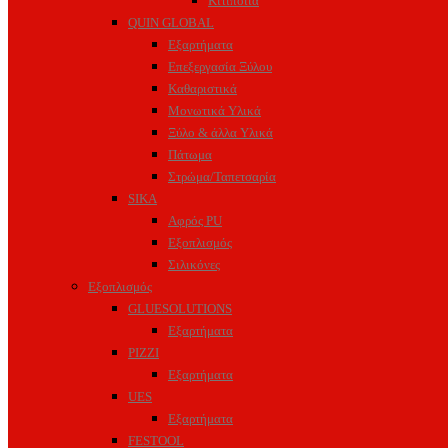
Κιτιποιία
QUIN GLOBAL
Εξαρτήματα
Επεξεργασία Ξύλου
Καθαριστικά
Μονωτικά Υλικά
Ξύλο & άλλα Υλικά
Πάτωμα
Στρώμα/Ταπετσαρία
SIKA
Αφρός PU
Εξοπλισμός
Σιλικόνες
Εξοπλισμός
GLUESOLUTIONS
Εξαρτήματα
PIZZI
Εξαρτήματα
UES
Εξαρτήματα
FESTOOL