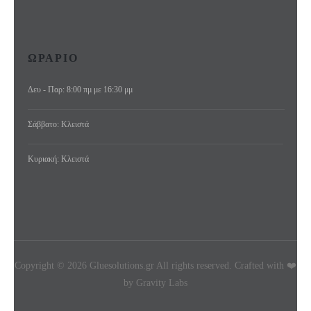
ΩΡΑΡΙΟ
Δευ - Παρ: 8:00 πμ με 16:30 μμ
Σάββατο: Κλειστά
Κυριακή: Κλειστά
Copyright © 2026 Gluesolutions.gr All rights reserved. Crafted with ❤️
by Gravity Labs