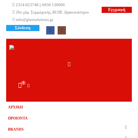
2314-023748 || 6936 130000
Εγγραφή
20ο χλμ. Συμμαχικής, ΒΙ.ΠΕ. Ωραιοκάστρου
info@gluesolutions.gr
Σύνδεση
0
ΑΡΧΙΚΗ
ΠΡΟΙΟΝΤΑ
BRANDS