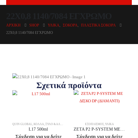
22X0,8 1140/7084 ΕΓΧΡΩΜΟ
ΑΡΧΙΚΉ
SHOP
ΥΛΙΚΆ
,
ΣΌΚΟΡΑ
,
ΠΛΑΣΤΙΚΆ ΣΌΚΟΡΑ
22X0,8 1140/7084 ΕΓΧΡΩΜΟ
Σχετικά προϊόντα
QUIN GLOBAL
,
ΚΌΛΛΑ
,
ΞΎΛΟ & ΆΛΛΑ ΥΛΙΚΆ
ΕΞΟΠΛΙΣΜΌΣ
,
ΥΛΙΚΆ
L17 500ml
ZETA P2 P-SYSTEM ΜΕ ΔΙΣΚΟ DP (ΔΙΑΜΑΝΤΙ)
Σύνδεση για να δείτε
Σύνδεση για να δείτε