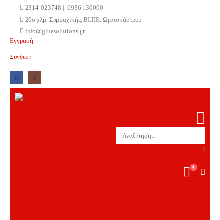
2314-023748 || 6936 130000
20ο χλμ. Συμμαχικής, ΒΙ.ΠΕ. Ωραιοκάστρου
info@gluesolutions.gr
Εγγραφή
Σύνδεση
0