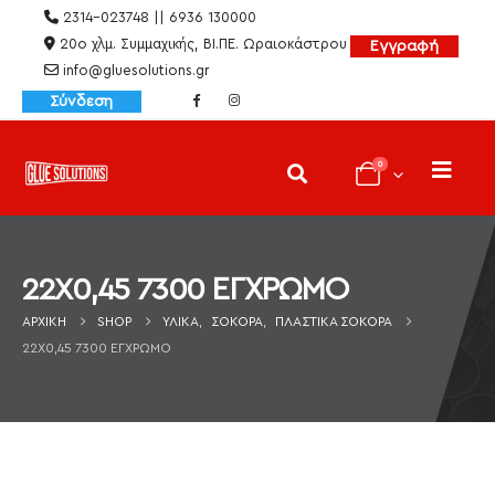
2314-023748 || 6936 130000
20ο χλμ. Συμμαχικής, ΒΙ.ΠΕ. Ωραιοκάστρου
Εγγραφή
info@gluesolutions.gr
Σύνδεση
0
22X0,45 7300 ΕΓΧΡΩΜΟ
ΑΡΧΙΚΉ
SHOP
ΥΛΙΚΆ
,
ΣΌΚΟΡΑ
,
ΠΛΑΣΤΙΚΆ ΣΌΚΟΡΑ
22X0,45 7300 ΕΓΧΡΩΜΟ