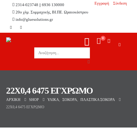
Εγγραφή
Σύνδεση
2314-023748 || 6936 130000
20ο χλμ. Συμμαχικής, ΒΙ.ΠΕ. Ωραιοκάστρου
info@gluesolutions.gr
0
22X0,4 6475 ΕΓΧΡΩΜΟ
ΑΡΧΙΚΉ
SHOP
ΥΛΙΚΆ
,
ΣΌΚΟΡΑ
,
ΠΛΑΣΤΙΚΆ ΣΌΚΟΡΑ
22X0,4 6475 ΕΓΧΡΩΜΟ