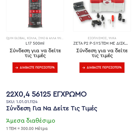
QUIN GLOBAL
,
ΚΌΛΛΑ
,
ΞΎΛΟ & ΆΛΛΑ ΥΛΙΚΆ
ΕΞΟΠΛΙΣΜΌΣ
,
ΥΛΙΚΆ
L17 500ml
ZETA P2 P-SYSTEM ΜΕ ΔΙΣΚΟ DP (ΔΙΑΜΑΝΤΙ)
Σύνδεση για να δείτε
Σύνδεση για να δείτε
τις τιμές
τις τιμές
ΔΙΑΒΆΣΤΕ ΠΕΡΙΣΣΌΤΕΡΑ
ΔΙΑΒΆΣΤΕ ΠΕΡΙΣΣΌΤΕΡΑ
22X0,4 56125 ΕΓΧΡΩΜΟ
SKU: 1.01.01.1124
Σύνδεση Για Να Δείτε Τις Τιμές
Άμεσα διαθέσιμο
1 ΤΕΜ = 300.00 Μέτρα