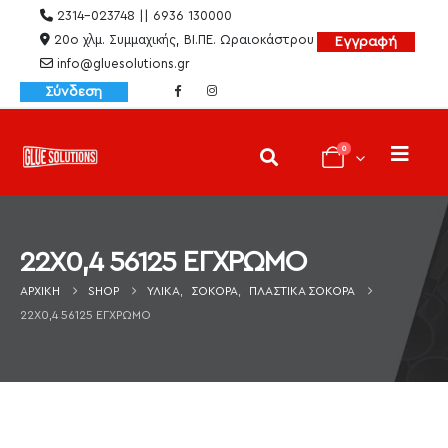
2314-023748 || 6936 130000
20ο χλμ. Συμμαχικής, ΒΙ.ΠΕ. Ωραιοκάστρου
Εγγραφή
info@gluesolutions.gr
Σύνδεση
0
22X0,4 56125 ΕΓΧΡΩΜΟ
ΑΡΧΙΚΉ
SHOP
ΥΛΙΚΆ
,
ΣΌΚΟΡΑ
,
ΠΛΑΣΤΙΚΆ ΣΌΚΟΡΑ
22X0,4 56125 ΕΓΧΡΩΜΟ