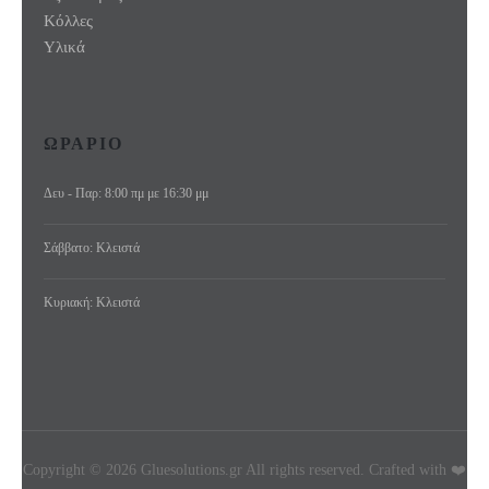
Κόλλες
Υλικά
ΩΡΑΡΙΟ
Δευ - Παρ: 8:00 πμ με 16:30 μμ
Σάββατο: Κλειστά
Κυριακή: Κλειστά
Copyright © 2026 Gluesolutions.gr All rights reserved. Crafted with ❤️