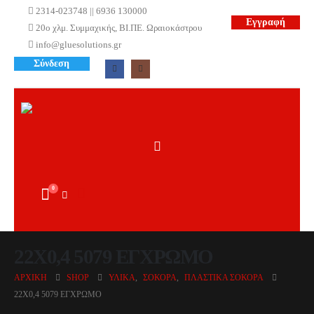
2314-023748 || 6936 130000
Εγγραφή
20ο χλμ. Συμμαχικής, ΒΙ.ΠΕ. Ωραιοκάστρου
info@gluesolutions.gr
Σύνδεση
0
22X0,4 5079 ΕΓΧΡΩΜΟ
ΑΡΧΙΚΉ
SHOP
ΥΛΙΚΆ
,
ΣΌΚΟΡΑ
,
ΠΛΑΣΤΙΚΆ ΣΌΚΟΡΑ
22X0,4 5079 ΕΓΧΡΩΜΟ