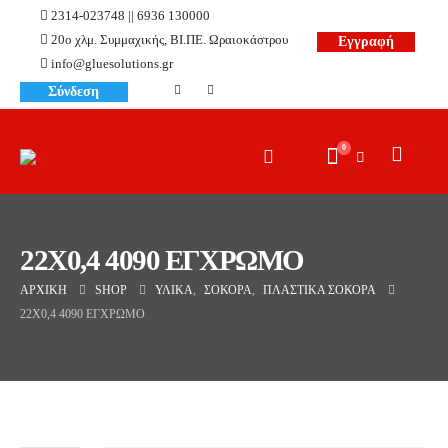
2314-023748 || 6936 130000
20ο χλμ. Συμμαχικής, ΒΙ.ΠΕ. Ωραιοκάστρου
Εγγραφή
info@gluesolutions.gr
Σύνδεση
0
22X0,4 4090 ΕΓΧΡΩΜΟ
ΑΡΧΙΚΉ
SHOP
ΥΛΙΚΆ
,
ΣΌΚΟΡΑ
,
ΠΛΑΣΤΙΚΆ ΣΌΚΟΡΑ
22X0,4 4090 ΕΓΧΡΩΜΟ