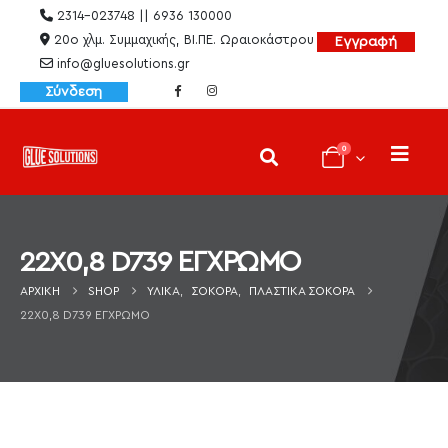
2314-023748 || 6936 130000
20ο χλμ. Συμμαχικής, ΒΙ.ΠΕ. Ωραιοκάστρου
Εγγραφή
info@gluesolutions.gr
Σύνδεση
0
22X0,8 D739 ΕΓΧΡΩΜΟ
ΑΡΧΙΚΉ
SHOP
ΥΛΙΚΆ
,
ΣΌΚΟΡΑ
,
ΠΛΑΣΤΙΚΆ ΣΌΚΟΡΑ
22X0,8 D739 ΕΓΧΡΩΜΟ