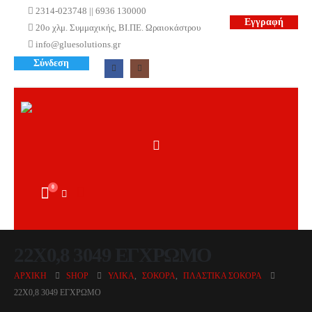
2314-023748 || 6936 130000
Εγγραφή
20ο χλμ. Συμμαχικής, ΒΙ.ΠΕ. Ωραιοκάστρου
info@gluesolutions.gr
Σύνδεση
0
22X0,8 3049 ΕΓΧΡΩΜΟ
ΑΡΧΙΚΉ
SHOP
ΥΛΙΚΆ
,
ΣΌΚΟΡΑ
,
ΠΛΑΣΤΙΚΆ ΣΌΚΟΡΑ
22X0,8 3049 ΕΓΧΡΩΜΟ