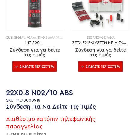
QUIN GLOBAL
,
ΚΌΛΛΑ
,
ΞΎΛΟ & ΆΛΛΑ ΥΛΙΚΆ
ΕΞΟΠΛΙΣΜΌΣ
,
ΥΛΙΚΆ
L17 500ml
ZETA P2 P-SYSTEM ΜΕ ΔΙΣΚΟ DP (ΔΙΑΜΑΝΤΙ)
Σύνδεση για να δείτε
Σύνδεση για να δείτε
τις τιμές
τις τιμές
ΔΙΑΒΆΣΤΕ ΠΕΡΙΣΣΌΤΕΡΑ
ΔΙΑΒΆΣΤΕ ΠΕΡΙΣΣΌΤΕΡΑ
22X0,8 Ν02/10 ABS
SKU: 14.70000918
Σύνδεση Για Να Δείτε Τις Τιμές
Διαθέσιμο κατόπιν τηλεφωνικής
παραγγελίας
1 ΤΕΜ = 150.00 Μέτρα