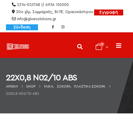
2314-023748 || 6936 130000
20ο χλμ. Συμμαχικής, ΒΙ.ΠΕ. Ωραιοκάστρου
Εγγραφή
info@gluesolutions.gr
Σύνδεση
0
22X0,8 Ν02/10 ABS
ΑΡΧΙΚΉ
SHOP
ΥΛΙΚΆ
,
ΣΌΚΟΡΑ
,
ΠΛΑΣΤΙΚΆ ΣΌΚΟΡΑ
22X0,8 Ν02/10 ABS