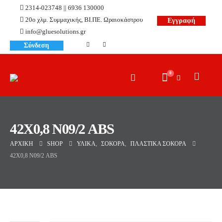
2314-023748 || 6936 130000
20ο χλμ. Συμμαχικής, ΒΙ.ΠΕ. Ωραιοκάστρου
Εγγραφή
info@gluesolutions.gr
Σύνδεση
0
42X0,8 Ν09/2 ABS
ΑΡΧΙΚΉ
SHOP
ΥΛΙΚΆ
,
ΣΌΚΟΡΑ
,
ΠΛΑΣΤΙΚΆ ΣΌΚΟΡΑ
42X0,8 Ν09/2 ABS