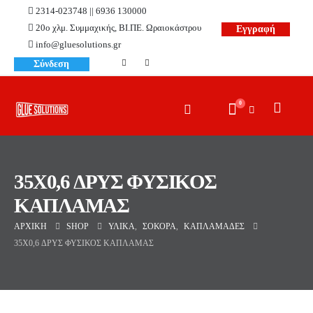
2314-023748 || 6936 130000
20ο χλμ. Συμμαχικής, ΒΙ.ΠΕ. Ωραιοκάστρου
Εγγραφή
info@gluesolutions.gr
Σύνδεση
0
35X0,6 ΔΡΥΣ ΦΥΣΙΚΟΣ
ΚΑΠΛΑΜΑΣ
ΑΡΧΙΚΉ
SHOP
ΥΛΙΚΆ
,
ΣΌΚΟΡΑ
,
ΚΑΠΛΑΜΆΔΕΣ
35X0,6 ΔΡΥΣ ΦΥΣΙΚΟΣ ΚΑΠΛΑΜΑΣ