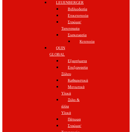
LEUENBERGER
Βιβλιοδεσία
Ετικετοποιία
Στρώμα/
Ταπετσαρία
Συσκευασία
Κιτιποιία
QUIN
GLOBAL
Εξαρτήματα
Επεξεργασία
Ξύλου
Καθαριστικά
Μονωτικά
Υλικά
Ξύλο &
άλλα
Υλικά
Πάτωμα
Στρώμα/