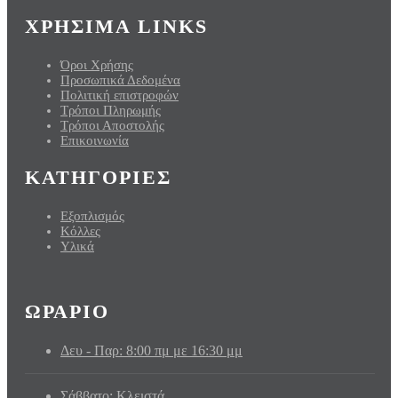
ΧΡΗΣΙΜΑ LINKS
Όροι Χρήσης
Προσωπικά Δεδομένα
Πολιτική επιστροφών
Τρόποι Πληρωμής
Τρόποι Αποστολής
Επικοινωνία
ΚΑΤΗΓΟΡΙΕΣ
Εξοπλισμός
Κόλλες
Υλικά
ΩΡΑΡΙΟ
Δευ - Παρ: 8:00 πμ με 16:30 μμ
Σάββατο: Κλειστά