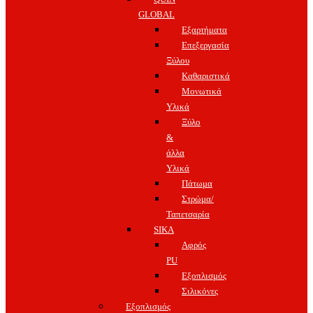
GLOBAL
Εξαρτήματα
Επεξεργασία
Ξύλου
Καθαριστικά
Μονωτικά
Υλικά
Ξύλο
&
άλλα
Υλικά
Πάτωμα
Στρώμα/
Ταπετσαρία
SIKA
Αφρός
PU
Εξοπλισμός
Σιλικόνες
Εξοπλισμός