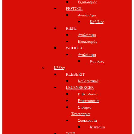
Εξοπλισμός
FESTOOL
Αναλώσιμα
Καβίλιες
RIEPE
Αναλώσιμα
Εξοπλισμός
WOODEX
Αναλώσιμα
Καβίλιες
Κόλλες
KLEBERIT
Καθαριστικά
LEUENBERGER
Βιβλιοδεσία
Ετικετοποιία
Στρώμα/
Ταπετσαρία
Συσκευασία
Κιτιποιία
QUIN