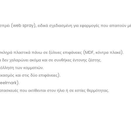
σπρέι (web spray), ειδικά σχεδιασμένη για εφαρμογές που απαιτούν μ
ι σκληρά πλαστικά πάνω σε ξύλινες επιφάνειες (MDF, κόντρα πλακέ).
α δεν χαλαρώνει ακόμα και σε συνθήκες έντονης ζέστης.
κόλληση των κομματιών.
ασμός και στις δύο επιφάνειες).
heelmark).
ατασκευές που εκτίθενται στον ήλιο ή σε εστίες θερμότητας.