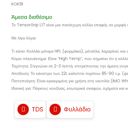
KOK18
Άμεσα διαθέσιμο
Το TensorGrip L17 είναι μια πανίσχυρη κόλλα επαφής σε μορφή 
Με λίγα λόγια:
Τι κάνει: Κολλάει μόνιμα HPL (φορμάικα), μέταλλα, λαμαρίνες κα
Κύριο πλεονέκτημα: Είναι “High Temp”, που σημαίνει ότι η κόλλ
Ταχύτητα: Στεγνώνει σε 2-3 λεπτά, επιτρέποντας την άμεση συγ
Απόδοση: Το κάνιστρο των 22L καλύπτει περίπου 85-90 τ.μ. (ψεκ
Πιστοποίηση: Είναι εγκεκριμένη για χρήση στη ναυτιλία (IMO W
Ιδανική για: Πάγκους κουζίνας, εσωτερικά σκαφών, οχήματα και κ
TDS
Φυλλάδιο