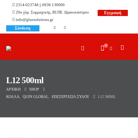
2314-023748 || 6936 130000
20ο χλμ. Συμμαχικής, ΒΙ.ΠΕ. Ωραιοκάστρου
Εγγραφή
info@gluesolutions.gr
Σύνδεση
0
L12 500ml
ΑΡΧΙΚΉ
SHOP
ΚΌΛΛΑ
,
QUIN GLOBAL
,
ΕΠΕΞΕΡΓΑΣΊΑ ΞΎΛΟΥ
L12 500ML