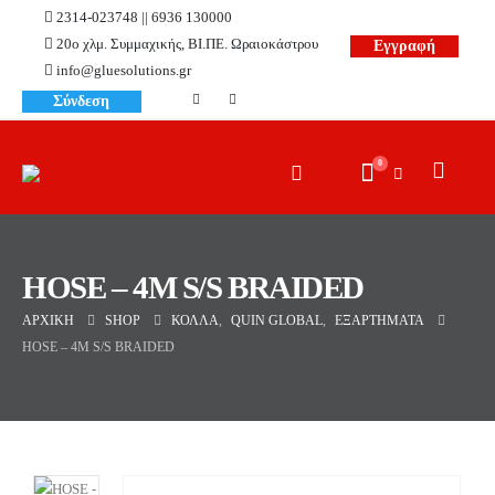
2314-023748 || 6936 130000
20ο χλμ. Συμμαχικής, ΒΙ.ΠΕ. Ωραιοκάστρου
Εγγραφή
info@gluesolutions.gr
Σύνδεση
0
HOSE – 4M S/S BRAIDED
ΑΡΧΙΚΉ
SHOP
ΚΌΛΛΑ
,
QUIN GLOBAL
,
ΕΞΑΡΤΉΜΑΤΑ
HOSE – 4M S/S BRAIDED