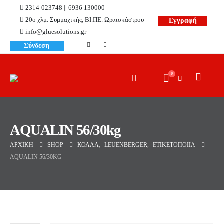
2314-023748 || 6936 130000
20ο χλμ. Συμμαχικής, ΒΙ.ΠΕ. Ωραιοκάστρου
Εγγραφή
info@gluesolutions.gr
Σύνδεση
0
AQUALIN 56/30kg
ΑΡΧΙΚΉ
SHOP
ΚΌΛΛΑ
,
LEUENBERGER
,
ΕΤΙΚΕΤΟΠΟΙΊΑ
AQUALIN 56/30KG