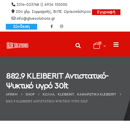
2314-023748 || 6936 130000
20ο χλμ. Συμμαχικής, ΒΙ.ΠΕ. Ωραιοκάστρου
Εγγραφή
info@gluesolutions.gr
Σύνδεση
0
882.9 KLEIBERIT Αντιστατικό-
Ψυκτικό υγρό 30lt
ΑΡΧΙΚΉ
SHOP
ΚΌΛΛΑ
,
KLEIBERIT
,
ΚΑΘΑΡΙΣΤΙΚΆ KLEIBERIT
882.9 KLEIBERIT ΑΝΤΙΣΤΑΤΙΚΌ-ΨΥΚΤΙΚΌ ΥΓΡΌ 30LT